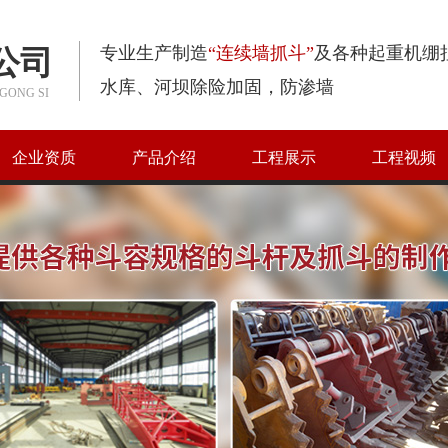
专业生产制造
“连续墙抓斗”
及各种起重机绷
公司
水库、河坝除险加固，防渗墙
GONG SI
企业资质
产品介绍
工程展示
工程视频